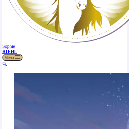
Sophie
RIEHL
Menu
🔍