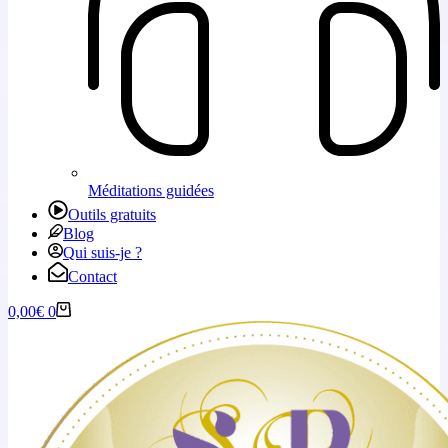
Méditations guidées
Outils gratuits
Blog
Qui suis-je ?
Contact
0,00
€
0