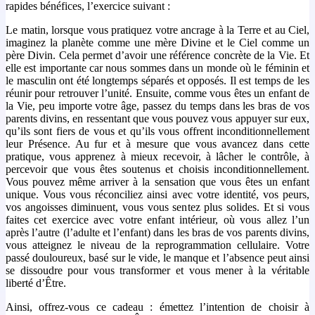
rapides bénéfices, l’exercice suivant :
Le matin, lorsque vous pratiquez votre ancrage à la Terre et au Ciel,
imaginez la planète comme une mère Divine et le Ciel comme un
père Divin. Cela permet d’avoir une référence concrète de la Vie. Et
elle est importante car nous sommes dans un monde où le féminin et
le masculin ont été longtemps séparés et opposés. Il est temps de les
réunir pour retrouver l’unité. Ensuite, comme vous êtes un enfant de
la Vie, peu importe votre âge, passez du temps dans les bras de vos
parents divins, en ressentant que vous pouvez vous appuyer sur eux,
qu’ils sont fiers de vous et qu’ils vous offrent inconditionnellement
leur Présence. Au fur et à mesure que vous avancez dans cette
pratique, vous apprenez à mieux recevoir, à lâcher le contrôle, à
percevoir que vous êtes soutenus et choisis inconditionnellement.
Vous pouvez même arriver à la sensation que vous êtes un enfant
unique. Vous vous réconciliez ainsi avec votre identité, vos peurs,
vos angoisses diminuent, vous vous sentez plus solides. Et si vous
faites cet exercice avec votre enfant intérieur, où vous allez l’un
après l’autre (l’adulte et l’enfant) dans les bras de vos parents divins,
vous atteignez le niveau de la reprogrammation cellulaire. Votre
passé douloureux, basé sur le vide, le manque et l’absence peut ainsi
se dissoudre pour vous transformer et vous mener à la véritable
liberté d’Être.
Ainsi, offrez-vous ce cadeau : émettez l’intention de choisir à